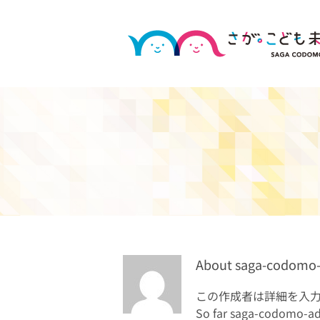
Skip
to
content
About
saga-codomo
この作成者は詳細を入
So far saga-codomo-adm