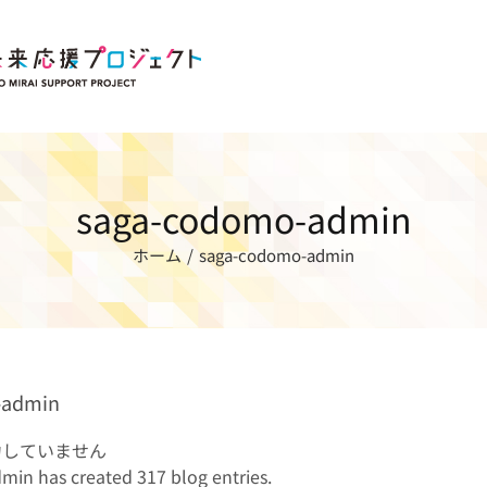
saga-codomo-admin
ホーム
saga-codomo-admin
-admin
力していません
in has created 317 blog entries.