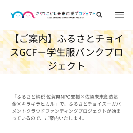
Skip
to
content
【ご案内】ふるさとチョイ
スGCF－学生服バンクプロ
ジェクト
「ふるさと納税 佐賀県NPO支援×佐賀未来創造基
金×キラキラヒカル」で、ふるさとチョイスーガバ
メントクラウドファンディングプロジェクトが始ま
っているので、ご案内いたします。