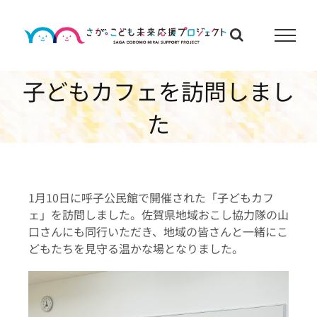
Skip
to
content
子どもカフェを訪問しまし
た
1月10日に呼子公民館で開催された「子どもカフ
ェ」を訪問しました。佐賀県地域おこし協力隊の山
口さんにも同行いただき、地域の皆さんと一緒にこ
どもたちを見守る温かな場となりました。